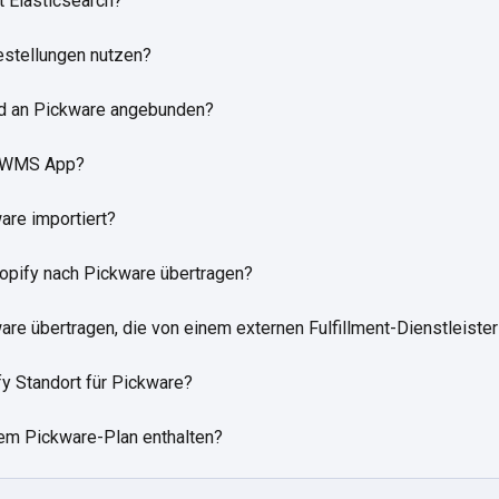
t Elasticsearch?
estellungen nutzen?
nd an Pickware angebunden?
e WMS App?
re importiert?
opify nach Pickware übertragen?
re übertragen, die von einem externen Fulfillment-Dienstleiste
y Standort für Pickware?
em Pickware-Plan enthalten?