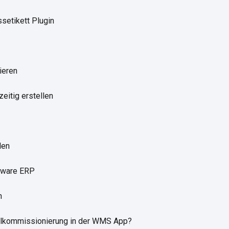
ssetikett Plugin
ieren
eitig erstellen
len
kware ERP
n
elkommissionierung in der WMS App?