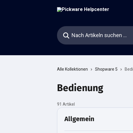
Zum Hauptinhalt springen
Nach Artikeln suchen …
Alle Kollektionen
Shopware 5
Bed
Bedienung
91 Artikel
Allgemein