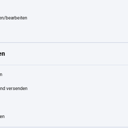
gen/bearbeiten
en
rn
 und versenden
ten