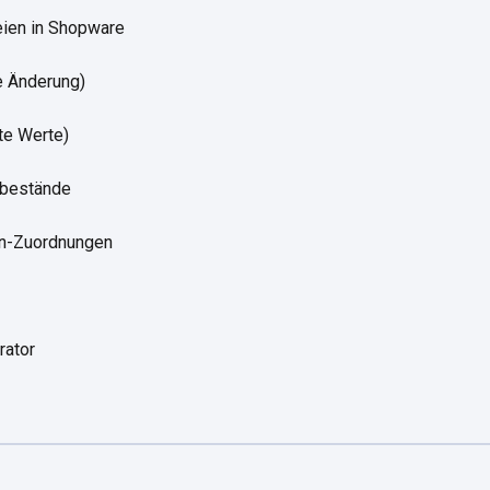
ien in Shopware
e Änderung)
te Werte)
lbestände
en-Zuordnungen
rator